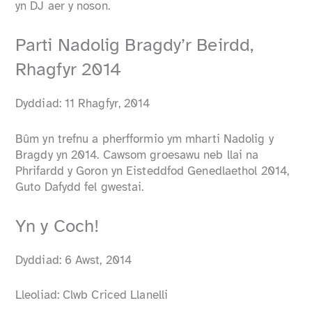
yn DJ aer y noson.
Parti Nadolig Bragdy’r Beirdd,
Rhagfyr 2014
Dyddiad: 11 Rhagfyr, 2014
Bûm yn trefnu a pherfformio ym mharti Nadolig y
Bragdy yn 2014. Cawsom groesawu neb llai na
Phrifardd y Goron yn Eisteddfod Genedlaethol 2014,
Guto Dafydd fel gwestai.
Yn y Coch!
Dyddiad: 6 Awst, 2014
Lleoliad: Clwb Criced Llanelli