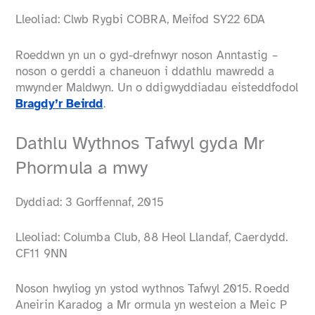
Lleoliad: Clwb Rygbi COBRA, Meifod SY22 6DA
Roeddwn yn un o gyd-drefnwyr noson Anntastig –
noson o gerddi a chaneuon i ddathlu mawredd a
mwynder Maldwyn. Un o ddigwyddiadau eisteddfodol
Bragdy’r Beirdd
.
Dathlu Wythnos Tafwyl gyda Mr
Phormula a mwy
Dyddiad: 3 Gorffennaf, 2015
Lleoliad: Columba Club, 88 Heol Llandaf, Caerdydd.
CF11 9NN
Noson hwyliog yn ystod wythnos Tafwyl 2015. Roedd
Aneirin Karadog a Mr ormula yn westeion a Meic P