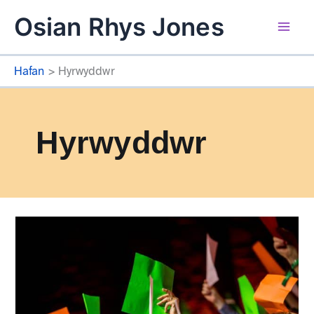
Skip
Osian Rhys Jones
to
Mai
content
Hafan
Hyrwyddwr
Men
Hyrwyddwr