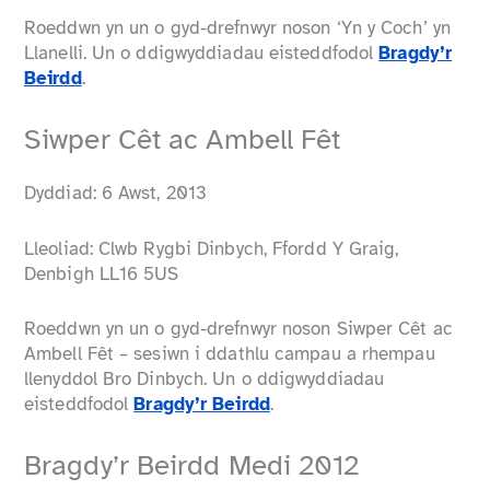
Roeddwn yn un o gyd-drefnwyr noson ‘Yn y Coch’ yn
Llanelli. Un o ddigwyddiadau eisteddfodol
Bragdy’r
Beirdd
.
Siwper Cêt ac Ambell Fêt
Dyddiad: 6 Awst, 2013
Lleoliad: Clwb Rygbi Dinbych, Ffordd Y Graig,
Denbigh LL16 5US
Roeddwn yn un o gyd-drefnwyr noson Siwper Cêt ac
Ambell Fêt – sesiwn i ddathlu campau a rhempau
llenyddol Bro Dinbych. Un o ddigwyddiadau
eisteddfodol
Bragdy’r Beirdd
.
Bragdy’r Beirdd Medi 2012