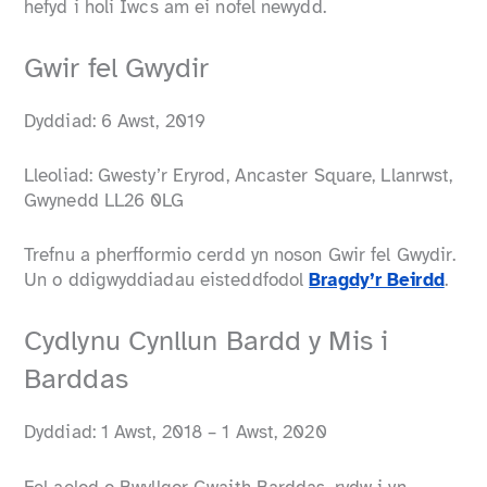
hefyd i holi Iwcs am ei nofel newydd.
Gwir fel Gwydir
Dyddiad: 6 Awst, 2019
Lleoliad: Gwesty’r Eryrod, Ancaster Square, Llanrwst,
Gwynedd LL26 0LG
Trefnu a pherfformio cerdd yn noson Gwir fel Gwydir.
Un o ddigwyddiadau eisteddfodol
Bragdy’r Beirdd
.
Cydlynu Cynllun Bardd y Mis i
Barddas
Dyddiad: 1 Awst, 2018 – 1 Awst, 2020