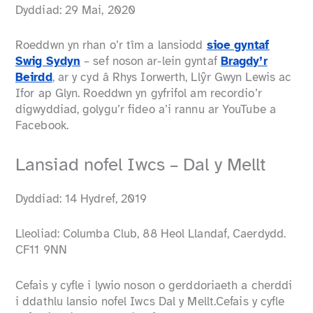
Dyddiad: 29 Mai, 2020
Roeddwn yn rhan o’r tîm a lansiodd
sioe gyntaf
Swig Sydyn
– sef noson ar-lein gyntaf
Bragdy’r
Beirdd
, ar y cyd â Rhys Iorwerth, Llŷr Gwyn Lewis ac
Ifor ap Glyn. Roeddwn yn gyfrifol am recordio’r
digwyddiad, golygu’r fideo a’i rannu ar YouTube a
Facebook.
Lansiad nofel Iwcs – Dal y Mellt
Dyddiad: 14 Hydref, 2019
Lleoliad: Columba Club, 88 Heol Llandaf, Caerdydd.
CF11 9NN
Cefais y cyfle i lywio noson o gerddoriaeth a cherddi
i ddathlu lansio nofel Iwcs Dal y Mellt.Cefais y cyfle