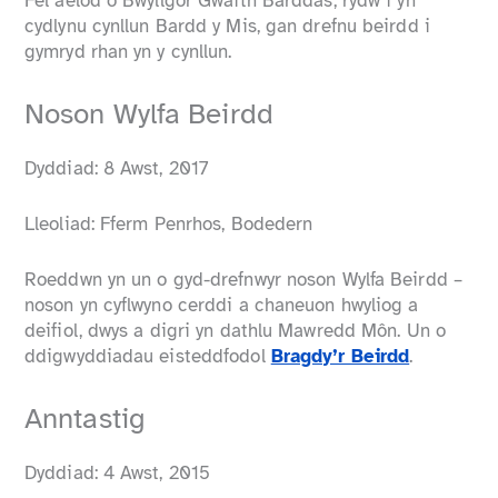
Fel aelod o Bwyllgor Gwaith Barddas, rydw i yn
cydlynu cynllun Bardd y Mis, gan drefnu beirdd i
gymryd rhan yn y cynllun.
Noson Wylfa Beirdd
Dyddiad: 8 Awst, 2017
Lleoliad: Fferm Penrhos, Bodedern
Roeddwn yn un o gyd-drefnwyr noson Wylfa Beirdd –
noson yn cyflwyno cerddi a chaneuon hwyliog a
deifiol, dwys a digri yn dathlu Mawredd Môn. Un o
ddigwyddiadau eisteddfodol
Bragdy’r Beirdd
.
Anntastig
Dyddiad: 4 Awst, 2015