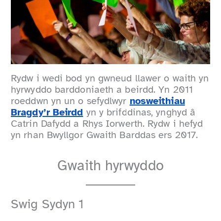
Rydw i wedi bod yn gwneud llawer o waith yn
hyrwyddo barddoniaeth a beirdd. Yn 2011
roeddwn yn un o sefydlwyr
nosweithiau
Bragdy’r Beirdd
yn y brifddinas, ynghyd â
Catrin Dafydd a Rhys Iorwerth. Rydw i hefyd
yn rhan Bwyllgor Gwaith Barddas ers 2017.
Gwaith hyrwyddo
Swig Sydyn 1