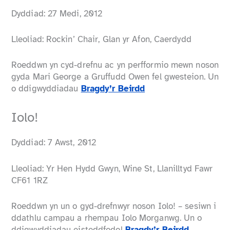
Dyddiad: 27 Medi, 2012
Lleoliad: Rockin’ Chair, Glan yr Afon, Caerdydd
Roeddwn yn cyd-drefnu ac yn perfformio mewn noson
gyda Mari George a Gruffudd Owen fel gwesteion. Un
o ddigwyddiadau
Bragdy’r Beirdd
Iolo!
Dyddiad: 7 Awst, 2012
Lleoliad: Yr Hen Hydd Gwyn, Wine St, Llanilltyd Fawr
CF61 1RZ
Roeddwn yn un o gyd-drefnwyr noson Iolo! – sesiwn i
ddathlu campau a rhempau Iolo Morganwg. Un o
ddigwyddiadau eisteddfodol
Bragdy’r Beirdd
.